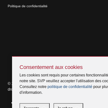
Politique de confidentialité
Sauter
Consentement
Consentement aux cookies
aux
Les cookies sont requis pour certaines fonctionnalit
cookies
notre site. SVP veuillez accepter l'utilisation des co
© 2026 Venmar Ventilation ULC Tous
Consultez notre
politique de confidentialité
pour plu
droits réservés.
d'information.