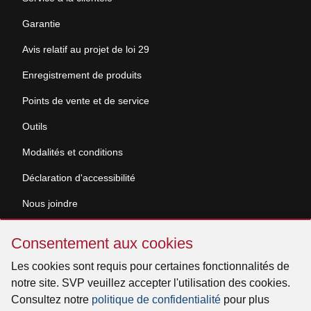
Garantie
Avis relatif au projet de loi 29
Enregistrement de produits
Points de vente et de service
Outils
Modalités et conditions
Déclaration d'accessibilité
Nous joindre
Sauter
Demande de documentation
Consentement aux cookies
Consentement
aux
Les cookies sont requis pour certaines fonctionnalités de
© 2026 Venmar Ventilation ULC Tous droits réservés.
cookies
notre site. SVP veuillez accepter l'utilisation des cookies.
Consultez notre
politique de confidentialité
pour plus