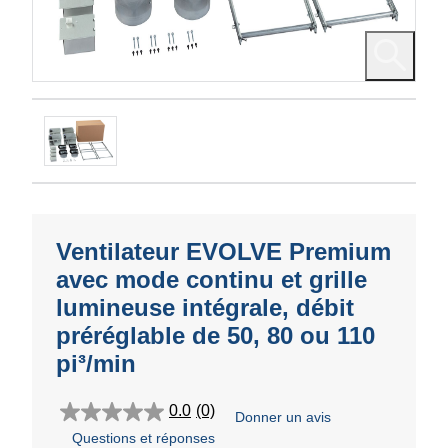
Ventilateur EVOLVE Premium
avec mode continu et grille
lumineuse intégrale, débit
préréglable de 50, 80 ou 110
pi³/min
0.0
(0)
Donner un avis
0.0
Questions et réponses
étoile(s)