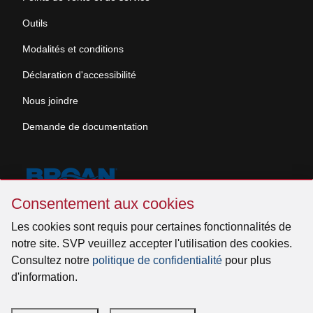
Outils
Modalités et conditions
Déclaration d'accessibilité
Nous joindre
Demande de documentation
Sauter
Consentement aux cookies
Consentement
aux
Les cookies sont requis pour certaines fonctionnalités de
© 2026 Venmar Ventilation ULC Tous droits réservés.
cookies
notre site. SVP veuillez accepter l'utilisation des cookies.
Consultez notre
politique de confidentialité
pour plus
d'information.
Facebook
Instagram
X
YouTube
LinkedIn