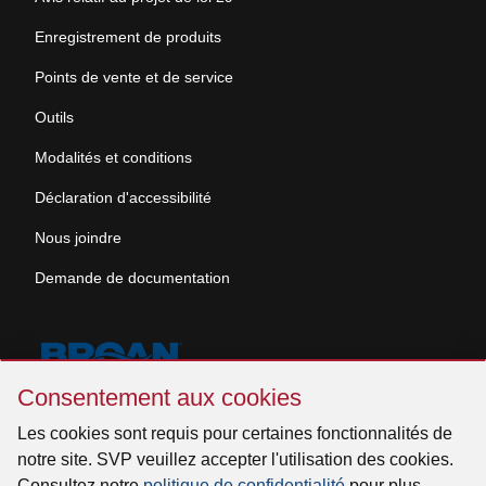
Enregistrement de produits
Points de vente et de service
Outils
Modalités et conditions
Déclaration d'accessibilité
Nous joindre
Demande de documentation
Sauter
Consentement aux cookies
Consentement
aux
Les cookies sont requis pour certaines fonctionnalités de
© 2026 Venmar Ventilation ULC Tous droits réservés.
cookies
notre site. SVP veuillez accepter l'utilisation des cookies.
Consultez notre
politique de confidentialité
pour plus