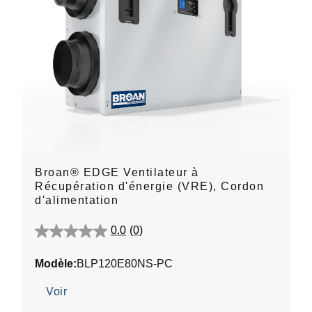
Broan® EDGE Ventilateur à
Récupération d'énergie (VRE), Cordon
d'alimentation
0.0
(0)
0.0
étoile(s)
Modèle:
BLP120E80NS-PC
sur
5.
Voir