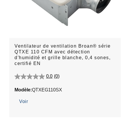
Ventilateur de ventilation Broan® série
QTXE 110 CFM avec détection
d'humidité et grille blanche, 0,4 sones,
certifié EN
0.0
(0)
0.0
étoile(s)
Modèle:
QTXEG110SX
sur
5.
Voir