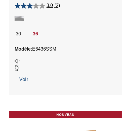
3.0
(2)
3.0
étoile(s)
sur
5.
2
30
36
évaluations
Modèle:
E6436SSM
Voir
NOUVEAU