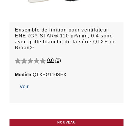
Ensemble de finition pour ventilateur
ENERGY STAR® 110 pi³/min, 0,4 sone
avec grille blanche de la série QTXE de
Broan®
0.0
(0)
0.0
étoile(s)
Modèle:
QTXEG110SFX
sur
5.
Voir
NOUVEAU