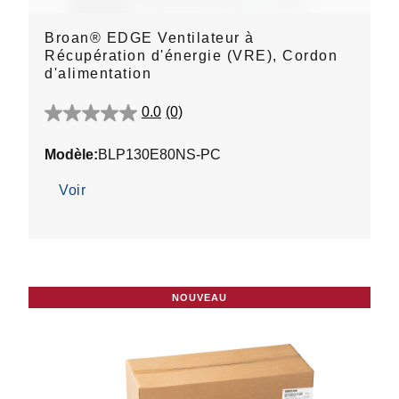
Broan® EDGE Ventilateur à
Récupération d'énergie (VRE), Cordon
d'alimentation
0.0
(0)
0.0
étoile(s)
Modèle:
BLP130E80NS-PC
sur
5.
Voir
NOUVEAU