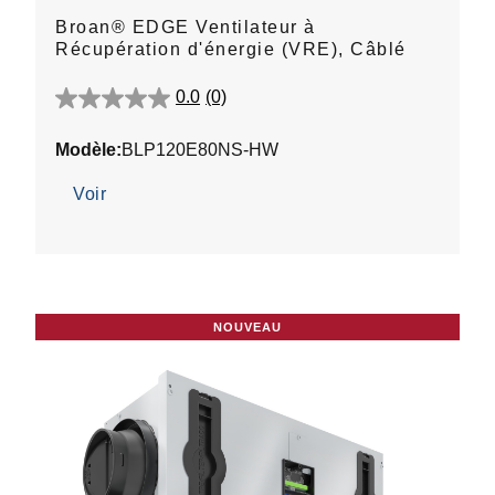
Broan® EDGE Ventilateur à
Récupération d'énergie (VRE), Câblé
0.0
(0)
0.0
étoile(s)
Modèle:
BLP120E80NS-HW
sur
5.
Voir
NOUVEAU