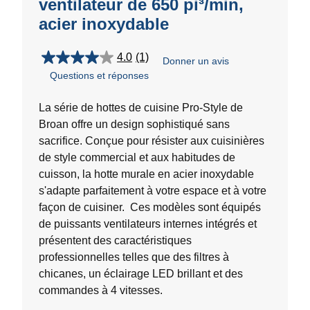
ventilateur de 650 pi³/min,
acier inoxydable
4.0
(1)
Donner un avis
4.0
Questions et réponses
étoile(s)
sur
5.
La série de hottes de cuisine Pro-Style de
1
Broan offre un design sophistiqué sans
évaluation
sacrifice. Conçue pour résister aux cuisinières
de style commercial et aux habitudes de
cuisson, la hotte murale en acier inoxydable
s'adapte parfaitement à votre espace et à votre
façon de cuisiner. Ces modèles sont équipés
de puissants ventilateurs internes intégrés et
présentent des caractéristiques
professionnelles telles que des filtres à
chicanes, un éclairage LED brillant et des
commandes à 4 vitesses.