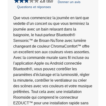
2.8
(93)
Donner un avis
2.8
Questions et réponses
étoile(s)
sur
5.
Que vous commenciez la journée en tant que
93
vedette d’un concert ou que vous terminiez la
évaluations
journée avec un bain relaxant dans la
baignoire, le haut-parleur Bluetooth®
Sensonic™ de Broan-NuTone avec lumière
changeant de couleur ChromaComfort™ offre
un excellent son aux couleurs vives assorties.
Avec la commande murale sans fil incluse ou
l'application Apple ou Android connectée
Bluetooth®, vous pouvez contrôler les
paramètres d'éclairage et la luminosité, régler
la minuterie, contrôler le ventilateur ou créer
des scènes avec vos couleurs et votre musique
préférées. Tout cela avec une installation
Roomside qui comprend le connecteur
EZDUCT™ pour une installation rapide sans