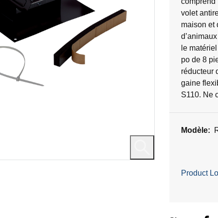
comprend u
évaluations
volet antir
maison et d
d’animaux 
le matériel
po de 8 pi
réducteur 
gaine flex
S110. Ne c
Modèle:
Product Lo