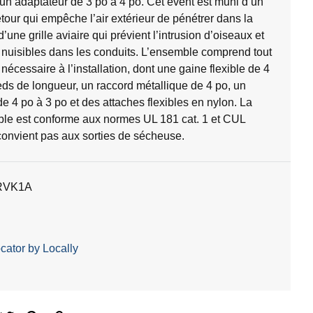
n adaptateur de 3 po à 4 po. Cet évent est muni d’un
etour qui empêche l’air extérieur de pénétrer dans la
’une grille aviaire qui prévient l’intrusion d’oiseaux et
nuisibles dans les conduits. L’ensemble comprend tout
 nécessaire à l’installation, dont une gaine flexible de 4
eds de longueur, un raccord métallique de 4 po, un
de 4 po à 3 po et des attaches flexibles en nylon. La
ible est conforme aux normes UL 181 cat. 1 et CUL
onvient pas aux sorties de sécheuse.
RVK1A
cator by Locally