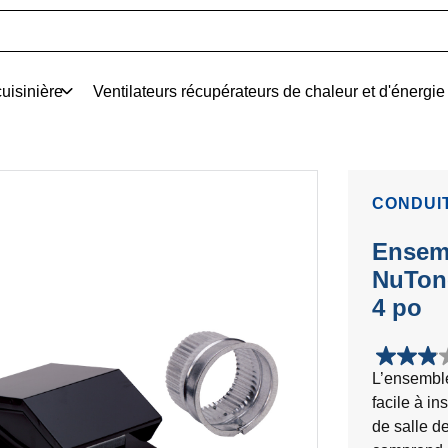
uisinière
Ventilateurs récupérateurs de chaleur et d'énergie
CONDUIT
Ensemb
NuTone
4 po
2.9
L’ensembl
étoile(s)
facile à in
sur
5.
de salle de
8