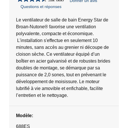
Donner un avis
4.5
Questions et réponses
étoile(s)
sur
5.
Le ventilateur de salle de bain Energy Star de
53
Broan-Nutone® favorise une ventilation
évaluations
polyvalente, compacte et économique.
L'installation s'effectue en seulement 10
minutes, sans accès au grenier ni découpe de
cloison sèche. Ce ventilateur équipé d’un
boîtier en acier galvanisé et de robustes brides
doubles de montage, se démarque par sa
puissance de 2,0 sones, tout en prévenant le
développement de moisissure. Le moteur
lubrifié à vie amovible et enfichable, facilite
l’entretien et le nettoyage.
Modèle:
688ES