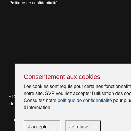
Politique de confidentialité
Sauter
Consentement
Consentement aux cookies
aux
Les cookies sont requis pour certaines fonctionnalit
cookies
notre site. SVP veuillez accepter l'utilisation des co
© 2026 Venmar Ventilation ULC Tous
Consultez notre
politique de confidentialité
pour plu
droits réservés.
d'information.
Facebook
Instagram
X
YouTube
LinkedIn
J'accepte
Je refuse