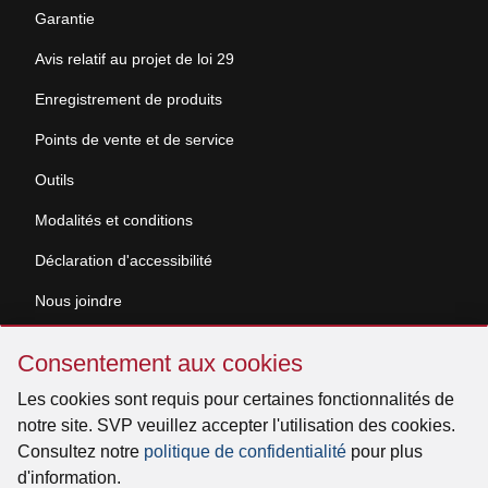
Garantie
Avis relatif au projet de loi 29
Enregistrement de produits
Points de vente et de service
Outils
Modalités et conditions
Déclaration d'accessibilité
Nous joindre
Sauter
Demande de documentation
Consentement aux cookies
Consentement
aux
Les cookies sont requis pour certaines fonctionnalités de
© 2026 Venmar Ventilation ULC Tous droits réservés.
cookies
notre site. SVP veuillez accepter l'utilisation des cookies.
Consultez notre
politique de confidentialité
pour plus
d'information.