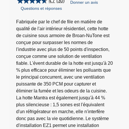
4.7
(30)
Donner un avis
4.7
Questions et réponses
étoile(s)
sur
5.
Fabriquée par le chef de file en matière de
30
qualité de l'air intérieur résidentiel, cette hotte
évaluations
de cuisine sous armoire de Broan-NuTone est
conçue pour surpasser les normes de
l'industrie avec plus de 50 points d'inspection,
conçue comme une solution de ventilation
fiable. L'évent durable de la hotte est jusqu'à 20
% plus efficace pour éliminer les polluants que
le principal concurrent, avec une ventilation
puissante de 350 PCM pour capturer et
éliminer la fumée et les odeurs de la cuisine.
La hotte Mantra est également jusqu'à 44 %
plus silencieuse : 1,5 sones est l'équivalent
d'un réfrigérateur en marche, elle n'interfère
donc pas avec la vie quotidienne. Le système
d'installation EZ1 permet une installation