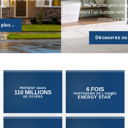
intérieur et protègent chaque maison en évacuant
rapidement l’air humide vers l’extérieur, contrôlant ainsi la
croissance de moisissures.
Découvrez nos produits
→
6 FOIS
PRÉSENT DANS
110 MILLIONS
PARTENAIRE DE L’ANNÉE
®
ENERGY STAR
DE FOYERS