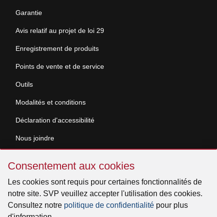
Garantie
Avis relatif au projet de loi 29
Enregistrement de produits
Points de vente et de service
Outils
Modalités et conditions
Déclaration d'accessibilité
Nous joindre
Sauter
Demande de documentation
Consentement aux cookies
Consentement
aux
Les cookies sont requis pour certaines fonctionnalités de
© 2026 Venmar Ventilation ULC Tous droits réservés.
cookies
notre site. SVP veuillez accepter l'utilisation des cookies.
Consultez notre
politique de confidentialité
pour plus
d'information.