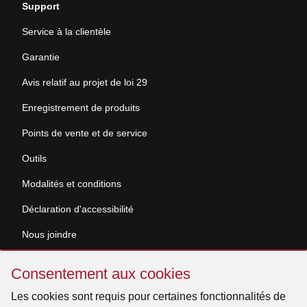
Support
Service à la clientèle
Garantie
Avis relatif au projet de loi 29
Enregistrement de produits
Points de vente et de service
Outils
Modalités et conditions
Déclaration d'accessibilité
Nous joindre
Sauter
Demande de documentation
Consentement aux cookies
Consentement
aux
Les cookies sont requis pour certaines fonctionnalités de
© 2026 Venmar Ventilation ULC Tous droits réservés.