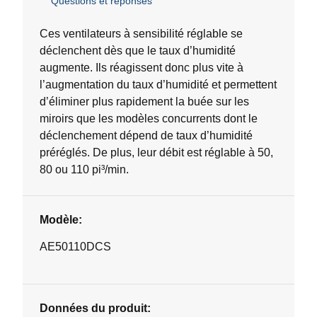
Questions et réponses
étoile(s)
sur
5.
Ces ventilateurs à sensibilité réglable se
2
déclenchent dès que le taux d’humidité
évaluations
augmente. Ils réagissent donc plus vite à
l’augmentation du taux d’humidité et permettent
d’éliminer plus rapidement la buée sur les
miroirs que les modèles concurrents dont le
déclenchement dépend de taux d’humidité
préréglés. De plus, leur débit est réglable à 50,
80 ou 110 pi³/min.
Modèle:
AE50110DCS
Données du produit: