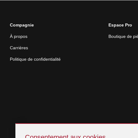
Compagnie
Espace Pro
À propos
Boutique de p
Carrières
Politique de confidentialité
Sauter
Consentement
Consentement aux cookies