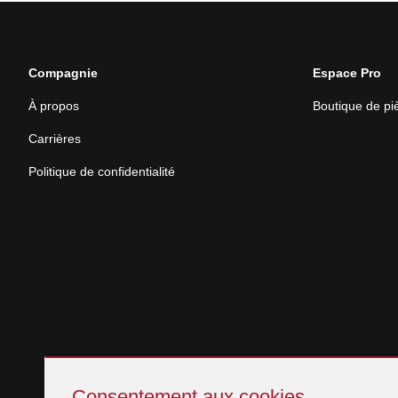
Compagnie
Espace Pro
À propos
Boutique de p
Carrières
Politique de confidentialité
Sauter
Consentement
Consentement aux cookies