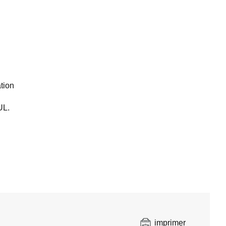
ation
UL.
imprimer