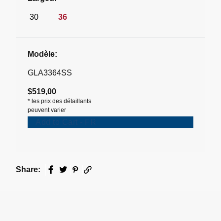
30
36
Modèle:
GLA3364SS
$519,00
*
les prix des détaillants
peuvent varier
Add to Cart - FR
Share:
Facebook
Twitter
Pinterest
Email