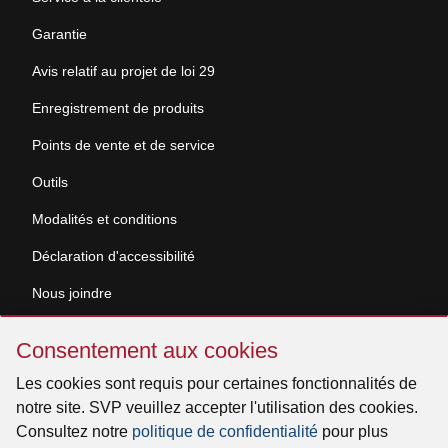
Garantie
Avis relatif au projet de loi 29
Enregistrement de produits
Points de vente et de service
Outils
Modalités et conditions
Déclaration d'accessibilité
Nous joindre
Sauter
Demande de documentation
Consentement aux cookies
Consentement
aux
Les cookies sont requis pour certaines fonctionnalités de
© 2026 Venmar Ventilation ULC Tous droits réservés.
cookies
notre site. SVP veuillez accepter l'utilisation des cookies.
Consultez notre
politique de confidentialité
pour plus