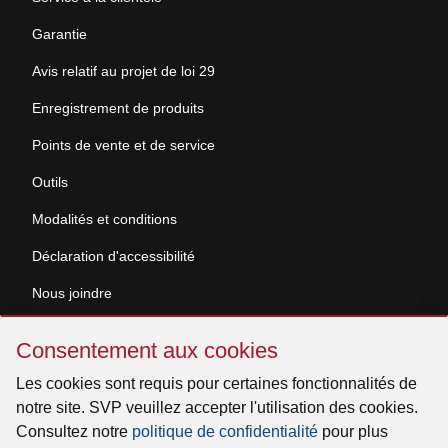
Garantie
Avis relatif au projet de loi 29
Enregistrement de produits
Points de vente et de service
Outils
Modalités et conditions
Déclaration d'accessibilité
Nous joindre
Sauter
Demande de documentation
Consentement aux cookies
Consentement
aux
Les cookies sont requis pour certaines fonctionnalités de
© 2026 Venmar Ventilation ULC Tous droits réservés.
cookies
notre site. SVP veuillez accepter l'utilisation des cookies.
Consultez notre
politique de confidentialité
pour plus