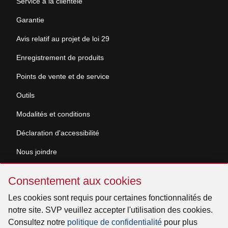
Service à la clientèle
Garantie
Avis relatif au projet de loi 29
Enregistrement de produits
Points de vente et de service
Outils
Modalités et conditions
Déclaration d'accessibilité
Nous joindre
Sauter
Demande de documentation
Consentement aux cookies
Consentement
aux
Les cookies sont requis pour certaines fonctionnalités de
© 2026 Venmar Ventilation ULC Tous droits réservés.
cookies
notre site. SVP veuillez accepter l'utilisation des cookies.
Consultez notre
politique de confidentialité
pour plus