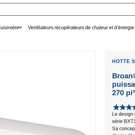
uisinière
Ventilateurs récupérateurs de chaleur et d'énergie
HOTTE S
Broan®
puissa
270 pi
3.5
Le design 
étoile(s)
série BXT1
sur
5.
Sa concept
8