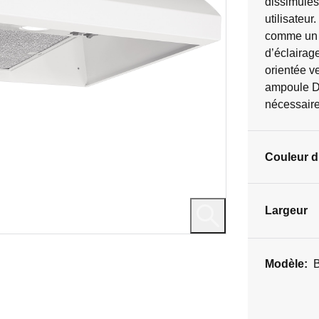
dissimulés
évaluations
utilisateur
comme un g
d’éclairage
orientée ve
ampoule DE
nécessaire
Couleur du
Largeur
Modèle: