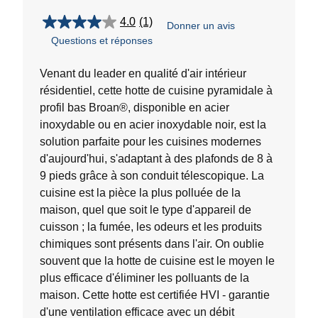
4.0
(1)
Donner un avis
4.0
Questions et réponses
étoile(s)
sur
5.
Venant du leader en qualité d'air intérieur
1
résidentiel, cette hotte de cuisine pyramidale à
évaluation
profil bas Broan®, disponible en acier
inoxydable ou en acier inoxydable noir, est la
solution parfaite pour les cuisines modernes
d'aujourd'hui, s'adaptant à des plafonds de 8 à
9 pieds grâce à son conduit télescopique. La
cuisine est la pièce la plus polluée de la
maison, quel que soit le type d'appareil de
cuisson ; la fumée, les odeurs et les produits
chimiques sont présents dans l'air. On oublie
souvent que la hotte de cuisine est le moyen le
plus efficace d'éliminer les polluants de la
maison. Cette hotte est certifiée HVI - garantie
d'une ventilation efficace avec un débit