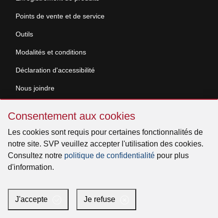
Points de vente et de service
Outils
Modalités et conditions
Déclaration d'accessibilité
Nous joindre
Sauter
Demande de documentation
Consentement aux cookies
Consentement
aux
Les cookies sont requis pour certaines fonctionnalités de
© 2026 Venmar Ventilation ULC Tous droits réservés.
cookies
notre site. SVP veuillez accepter l'utilisation des cookies.
Consultez notre
politique de confidentialité
pour plus
d'information.
Facebook
Instagram
X
YouTube
LinkedIn
J'accepte
Je refuse