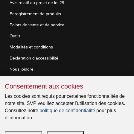
Avis relatif au projet de loi 29
Enregistrement de produits
Points de vente et de service
Outils
Modalités et conditions
Déclaration d'accessibilité
Nous joindre
Sauter
Demande de documentation
Consentement aux cookies
Consentement
aux
Les cookies sont requis pour certaines fonctionnalités de
© 2026 Venmar Ventilation ULC Tous droits réservés.
cookies
notre site. SVP veuillez accepter l'utilisation des cookies.
Consultez notre
politique de confidentialité
pour plus
d'information.
Facebook
Instagram
X
YouTube
LinkedIn