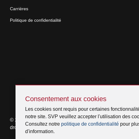
Carrières
Politique de confidentialité
Sauter
Consentement
Consentement aux cookies
aux
Les cookies sont requis pour certaines fonctionnalit
cookies
notre site. SVP veuillez accepter l'utilisation des co
© 2026 Venmar Ventilation ULC Tous
Consultez notre
politique de confidentialité
pour plu
droits réservés.
d'information.