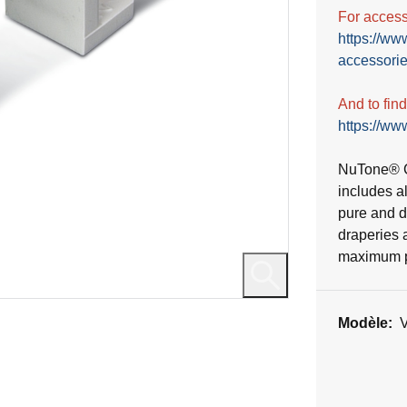
For accesso
https://ww
accessorie
And to fin
https://www
NuTone® C
includes a
pure and du
draperies 
maximum po
Modèle: