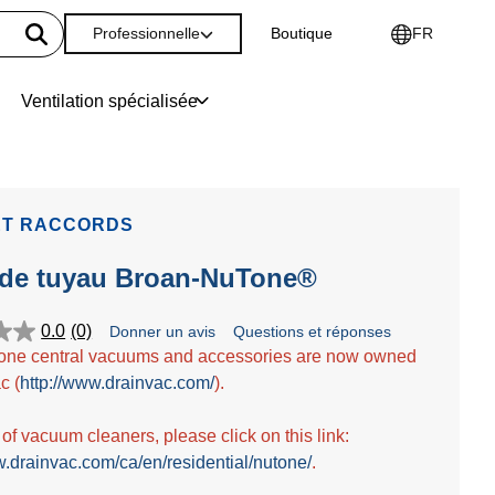
Professionnelle
Boutique
FR
Ventilation spécialisée
ET RACCORDS
 de tuyau Broan-NuTone®
0.0
(0)
Donner un avis
Questions et réponses
one central vacuums and accessories are now owned
c (
http://www.drainvac.com/
).
t of vacuum cleaners, please click on this link:
w.drainvac.com/ca/en/residential/nutone/
.