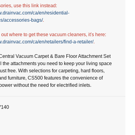
ries, use this link instead:
w.drainvac.com/ca/en/residential-
s/accessories-bags/
.
d out where to get these vacuum cleaners, it's here:
.drainvac.com/ca/en/retailers/find-a-retailer/
.
entral Vacuum Carpet & Bare Floor Attachment Set
ll the attachments you need to keep your living space
st free. With selections for carpeting, hard floors,
and furniture, CS500 features the convenience of
wer without the need for electrified inlets.
V140