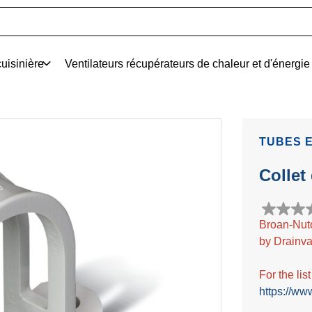
uisinière
Ventilateurs récupérateurs de chaleur et d'énergie
TUBES 
Collet
0.0
Broan-Nut
étoile(s)
by Drainva
sur
5.
For the lis
https://ww