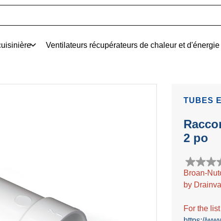
uisinière
Ventilateurs récupérateurs de chaleur et d'énergie
TUBES 
Raccor
2 po
0.0
Broan-Nut
étoile(s)
by Drainva
sur
5.
For the lis
https://ww