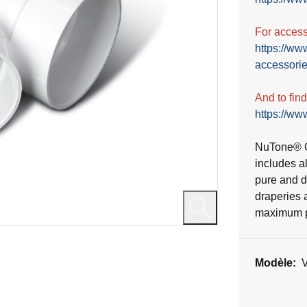
For accesso
https://ww
accessorie
And to fin
https://www
NuTone® C
includes a
pure and du
draperies 
maximum po
Modèle: