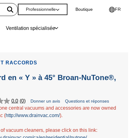
Professionnelle
Boutique
FR
Ventilation spécialisée
ET RACCORDS
d en « Y » à 45° Broan-NuTone®,
0.0
(0)
Donner un avis
Questions et réponses
one central vacuums and accessories are now owned
c (
http://www.drainvac.com/
).
t of vacuum cleaners, please click on this link:
w.drainvac.com/ca/en/residential/nutone/
.