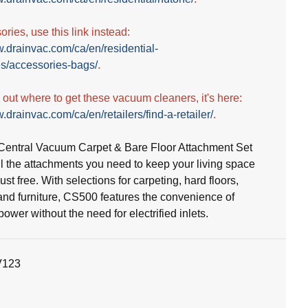
ries, use this link instead:
w.drainvac.com/ca/en/residential-
s/accessories-bags/
.
d out where to get these vacuum cleaners, it's here:
.drainvac.com/ca/en/retailers/find-a-retailer/
.
entral Vacuum Carpet & Bare Floor Attachment Set
ll the attachments you need to keep your living space
st free. With selections for carpeting, hard floors,
and furniture, CS500 features the convenience of
wer without the need for electrified inlets.
V123