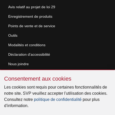
Avis relatif au projet de loi 29
Enregistrement de produits
Points de vente et de service
Outils
Modalités et conditions
Déclaration d'accessibilité
Nous joindre
Sauter
Demande de documentation
Consentement aux cookies
Consentement
aux
Les cookies sont requis pour certaines fonctionnalités de
© 2026 Venmar Ventilation ULC Tous droits réservés.
cookies
notre site. SVP veuillez accepter l'utilisation des cookies.
Consultez notre
politique de confidentialité
pour plus
d'information.
Facebook
Instagram
X
YouTube
LinkedIn