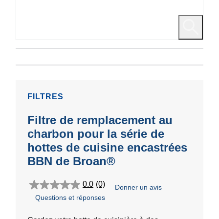
FILTRES
Filtre de remplacement au
charbon pour la série de
hottes de cuisine encastrées
BBN de Broan®
0.0
(0)
Donner un avis
0.0
Questions et réponses
étoile(s)
sur
5.