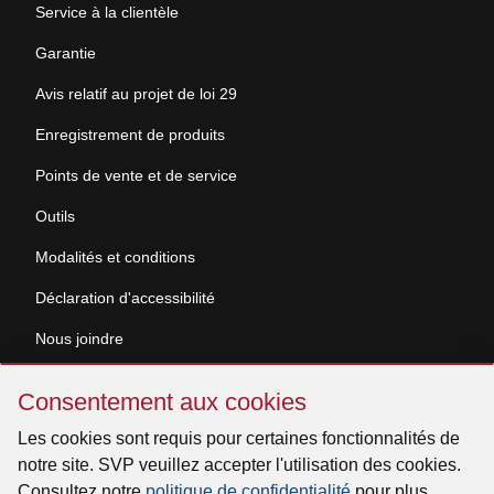
Service à la clientèle
Garantie
Avis relatif au projet de loi 29
Enregistrement de produits
Points de vente et de service
Outils
Modalités et conditions
Déclaration d'accessibilité
Nous joindre
Sauter
Demande de documentation
Consentement aux cookies
Consentement
aux
Les cookies sont requis pour certaines fonctionnalités de
© 2026 Venmar Ventilation ULC Tous droits réservés.
cookies
notre site. SVP veuillez accepter l'utilisation des cookies.
Consultez notre
politique de confidentialité
pour plus