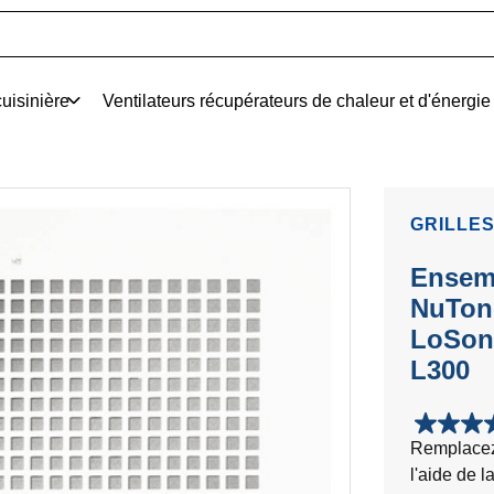
uisinière
Ventilateurs récupérateurs de chaleur et d'énergie
GRILLE
Ensemb
NuTone
LoSone
L300
5.0
Remplacez 
étoile(s)
l'aide de 
sur