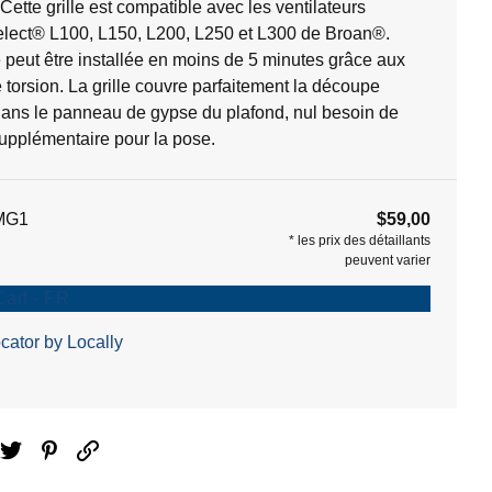
ette grille est compatible avec les ventilateurs
lect® L100, L150, L200, L250 et L300 de Broan®.
le peut être installée en moins de 5 minutes grâce aux
e torsion. La grille couvre parfaitement la découpe
dans le panneau de gypse du plafond, nul besoin de
pplémentaire pour la pose.
MG1
$59,00
*
les prix des détaillants
peuvent varier
Cart - FR
cator by Locally
ebook
Twitter
Pinterest
Email