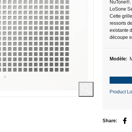
5.
NuTone®. C
1
LoSone Se
évaluation
Cette gril
ressorts d
existante 
découpe su
Modèle:
Add to 
Product Lo
Fac
Share: