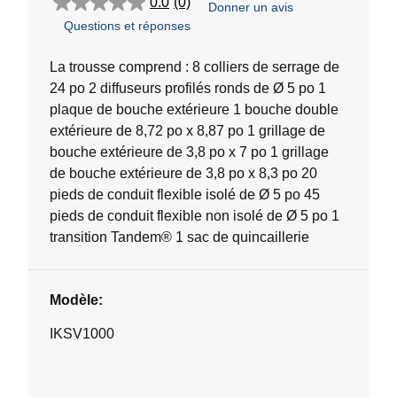
0.0
(0)
Donner un avis
0.0
Questions et réponses
étoile(s)
sur
5.
La trousse comprend : 8 colliers de serrage de
24 po 2 diffuseurs profilés ronds de Ø 5 po 1
plaque de bouche extérieure 1 bouche double
extérieure de 8,72 po x 8,87 po 1 grillage de
bouche extérieure de 3,8 po x 7 po 1 grillage
de bouche extérieure de 3,8 po x 8,3 po 20
pieds de conduit flexible isolé de Ø 5 po 45
pieds de conduit flexible non isolé de Ø 5 po 1
transition Tandem® 1 sac de quincaillerie
Modèle:
IKSV1000