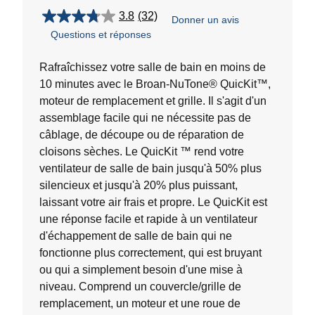
3.8
(32)
Donner un avis
3.8
Questions et réponses
étoile(s)
sur
5.
Rafraîchissez votre salle de bain en moins de
32
10 minutes avec le Broan-NuTone® QuicKit™,
évaluations
moteur de remplacement et grille. Il s'agit d'un
assemblage facile qui ne nécessite pas de
câblage, de découpe ou de réparation de
cloisons sèches. Le QuicKit ™ rend votre
ventilateur de salle de bain jusqu'à 50% plus
silencieux et jusqu'à 20% plus puissant,
laissant votre air frais et propre. Le QuicKit est
une réponse facile et rapide à un ventilateur
d'échappement de salle de bain qui ne
fonctionne plus correctement, qui est bruyant
ou qui a simplement besoin d'une mise à
niveau. Comprend un couvercle/grille de
remplacement, un moteur et une roue de