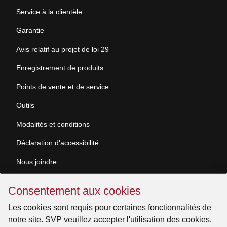
Service à la clientèle
Garantie
Avis relatif au projet de loi 29
Enregistrement de produits
Points de vente et de service
Outils
Modalités et conditions
Déclaration d'accessibilité
Nous joindre
Sauter
Demande de documentation
Consentement aux cookies
Consentement
aux
Les cookies sont requis pour certaines fonctionnalités de
© 2026 Venmar Ventilation ULC Tous droits réservés.
cookies
notre site. SVP veuillez accepter l'utilisation des cookies.