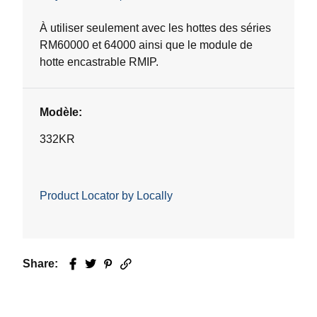
sur
5.
À utiliser seulement avec les hottes des séries
RM60000 et 64000 ainsi que le module de
hotte encastrable RMIP.
Modèle:
332KR
Product Locator by Locally
Share:
Facebook
Twitter
Pinterest
Email