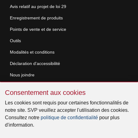
Avis relatif au projet de loi 29
Enregistrement de produits
Points de vente et de service
Outils
Modalités et conditions
Déclaration d'accessibilité
Nous joindre
Sauter
Demande de documentation
Consentement aux cookies
Consentement
aux
Les cookies sont requis pour certaines fonctionnalités de
© 2026 Venmar Ventilation ULC Tous droits réservés.
cookies
notre site. SVP veuillez accepter l'utilisation des cookies.
Consultez notre
politique de confidentialité
pour plus
d'information.
Facebook
Instagram
X
YouTube
LinkedIn